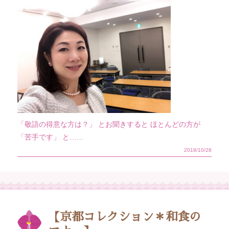
「敬語の得意な方は？」 とお聞きすると ほとんどの方が
「苦手です」 と……
2018/10/28
【京都コレクション＊和食の