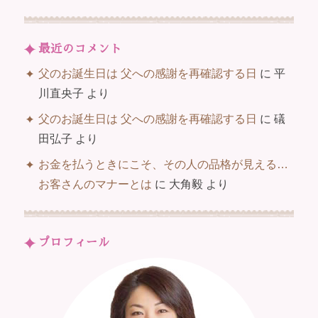
最近のコメント
父のお誕生日は 父への感謝を再確認する日
に
平
川直央子
より
父のお誕生日は 父への感謝を再確認する日
に
礒
田弘子
より
お金を払うときにこそ、その人の品格が見える…
お客さんのマナーとは
に
大角毅
より
プロフィール