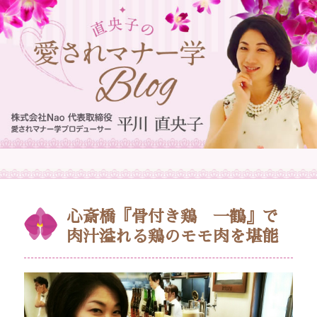
心斎橋『骨付き鶏 一鶴』で
肉汁溢れる鶏のモモ肉を堪能