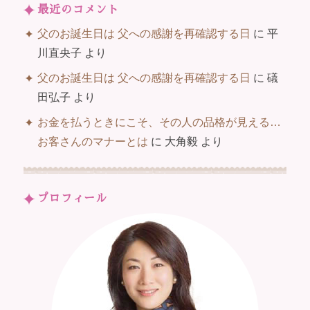
最近のコメント
父のお誕生日は 父への感謝を再確認する日
に
平
川直央子
より
父のお誕生日は 父への感謝を再確認する日
に
礒
田弘子
より
お金を払うときにこそ、その人の品格が見える…
お客さんのマナーとは
に
大角毅
より
プロフィール