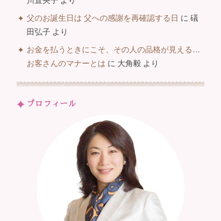
川直央子
より
父のお誕生日は 父への感謝を再確認する日
に
礒
田弘子
より
お金を払うときにこそ、その人の品格が見える…
お客さんのマナーとは
に
大角毅
より
プロフィール